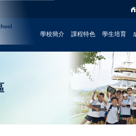
學校簡介
課程特色
學生培育
學校簡介
課程特色
國民教育
校監
學科天地
宗教培育
校長寄語
STREAM課程
健康校園(4Rs)
校歌
柴天正向教育
學校社工
區
法團校董會
靜觀課程
學習支援
Fun Fun English
學校發展
資優課程
招標公告
推廣閱讀
聯絡我們
彩虹展才時段