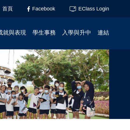
Facebook
EClass Login
首頁
成就與表現
學生事務
入學與升中
連結
榮譽榜
柴天45周年校慶
小一入學事宜
家長教育
校友成就
學校行事曆
插班生入學申請
家長教師會
制服團隊
校服式樣
幼小資訊
校友會
服務大使
校車
校友會活動相片
升中資訊
課外活動
校園記趣
小一支援
校園電視台
相片下載區
幼稚園聯繫
境外交流
學生繳費系統教學
刊物
學校午膳
最新消息