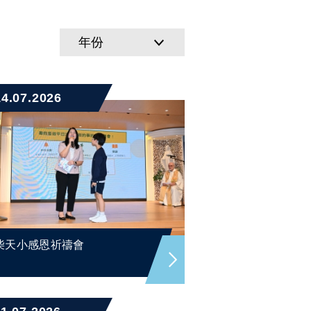
年份
14.07.2026
柴天小感恩祈禱會