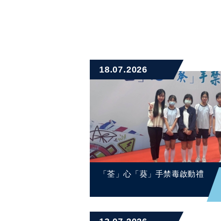
18.07.2026
「荃」心「葵」手禁毒啟動禮