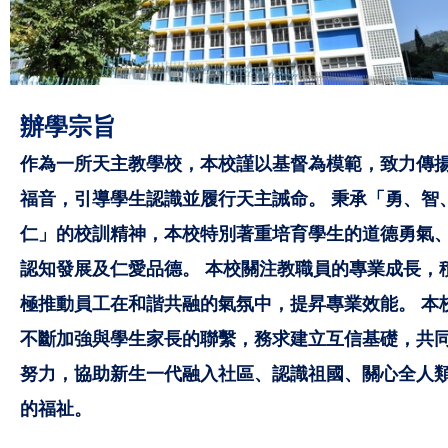
辦學
宗
旨
作為一所天主教學校，本校謹以基督為模範，致力傳
福音，引導學生認識並履行天主誡命。 秉承「勇、智
仁」的校訓精神，本校特別著重培育學生的道德勇氣
認知發展及仁愛品德。 本校關注教職員的專業成長，
極推動員工在和諧共融的氣氛中，提昇專業效能。 本
不斷加強與學生家長的聯繫，務求建立互信基礎，共
努力，協助新生一代融入社區、認識祖國、關心全人
的福祉。