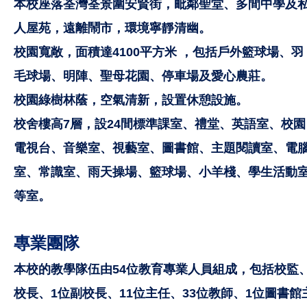
本校座落荃灣荃景圍安賢街，毗鄰聖堂、多間中學及
人屋苑，遠離鬧市，環境寧靜清幽。
校園寬敞，面積達4100平方米 ，包括戶外籃球場、羽
毛球場、明陣、聖母花園、停車場及愛心農莊。
校園綠樹林蔭，空氣清新，設置休憩設施。
校舍樓高7層，設24間標準課室、禮堂、英語室、校園
電視台、
音樂室、視藝室、圖書館、主題閱讀室、電
室、常識室、雨天操場、籃球場、小羊棧、學生活動
等
室。
專業團隊
本校的教學隊伍由54位教育專業人員組成，包括校監
校長、1位副校長、11位主任、33位教師、1位圖書館