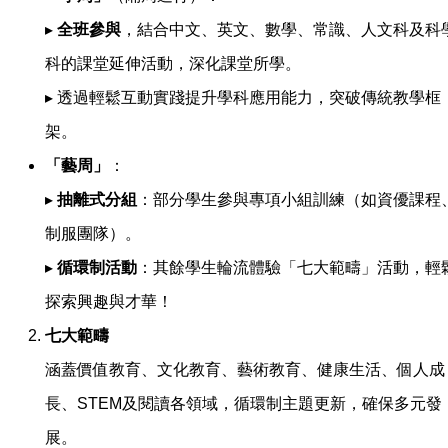
▸
全班參與
，結合中文、英文、數學、常識、人文科及科
科的課堂延伸活動，深化課堂所學。
▸ 透過輕鬆互動實踐提升學科應用能力，突破傳統教學框
架。
「藝周」
：
▸
抽離式分組
：部分學生參與專項小組訓練（如資優課程
制服團隊）。
▸
循環制活動
：其餘學生輪流體驗「七大範疇」活動，輕
探索興趣與才華！
七大範疇
涵蓋價值教育、文化教育、藝術教育、健康生活、個人成
長、STEM及閱讀各領域，循環制主題更新，確保多元發
展。