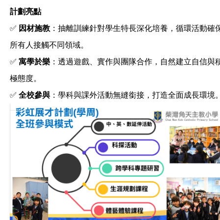
計劃亮點
✅
因材施教
：抽離訓練針對學生特長深化培養，循環活動確
所有人接觸不同領域。
✅
寓學於樂
：透過遊戲、實作與團隊合作，自然建立自信與
極態度。
✅
全校參與
：學科與課外活動無縫銜接，打造全面成長環境