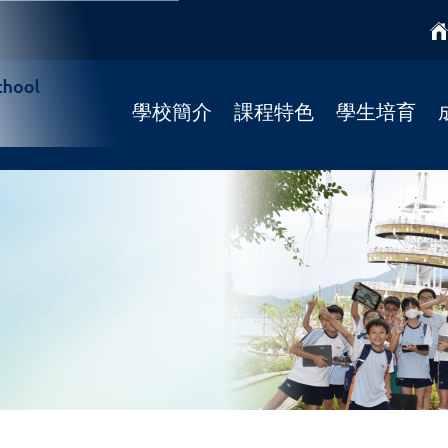
學校簡介
課程特色
學生培育
學校簡介
課程特色
國民教育
校監
學科天地
宗教培育
校長寄語
STREAM課程
健康校園(4Rs)
校歌
柴天正向教育
學校社工
法團校董會
靜觀課程
學習支援
Fun Fun English
學校發展
資優課程
招標公告
推廣閱讀
聯絡我們
彩虹展才時段