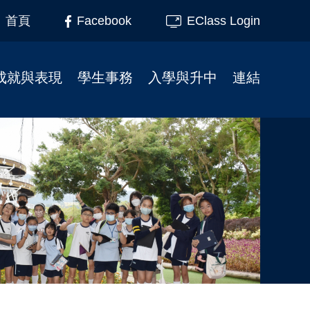
Facebook
EClass Login
首頁
成就與表現
學生事務
入學與升中
連結
榮譽榜
柴天45周年校慶
小一入學事宜
家長教育
校友成就
學校行事曆
插班生入學申請
家長教師會
制服團隊
校服式樣
幼小資訊
校友會
服務大使
校車
校友會活動相片
升中資訊
課外活動
校園記趣
小一支援
校園電視台
相片下載區
幼稚園聯繫
境外交流
學生繳費系統教學
刊物
學校午膳
最新消息