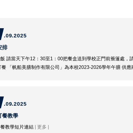
.09.2025
安排
飯 請當天下午12：30至1：00把餐盒送到學校正門前簷篷處
訂餐 「帆船美膳制作有限公司」為本校2023-2026學年午膳 供應
.09.2025
訂餐教學
訂餐教學短片連結
| 更多 |