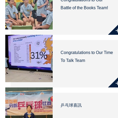
Battle of the Books Team!
Congratulations to Our Time
To Talk Team
乒乓球喜訊