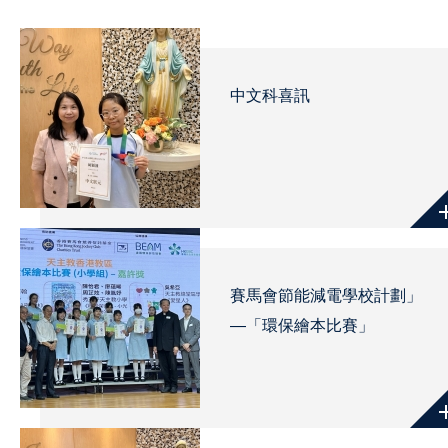
中文科喜訊
賽馬會節能減電學校計劃」
—「環保繪本比賽」