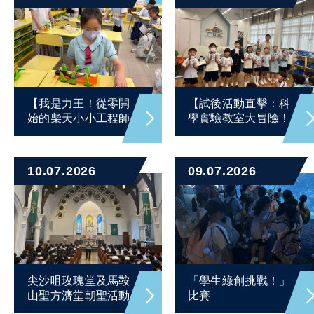
【我是力王！從零開
【試後活動直擊：科
始的柴天小小工程師...
學實驗教室大冒險！...
10.07.2026
09.07.2026
尖沙咀玫瑰堂及馬鞍
「學生綠創挑戰！」
山聖方濟堂朝聖活動
比賽