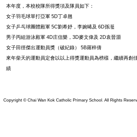
本年度，本校校隊所得獎項及隊員如下：
女子羽毛球單打亞軍 5D丁卓翹
女子乒乓球團體殿軍 5C劉希妤，李婉晞及 6D孫灆
男子丙組游泳殿軍 4D庄信樂，3D麥文偉及 2D袁晉灝
女子田徑傑出運動員獎（破紀錄） 5B羅梓倩
來年柴天的運動員定會以以上得獎運動員為榜樣，繼續再創
績
Copyright © Chai Wan Kok Catholic Primary School. All Rights Reser