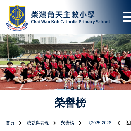
榮譽榜
首頁
成就與表現
榮譽榜
《2025-2026年度學界體育聯會荃灣區球類及游泳比賽周年頒獎禮》
返