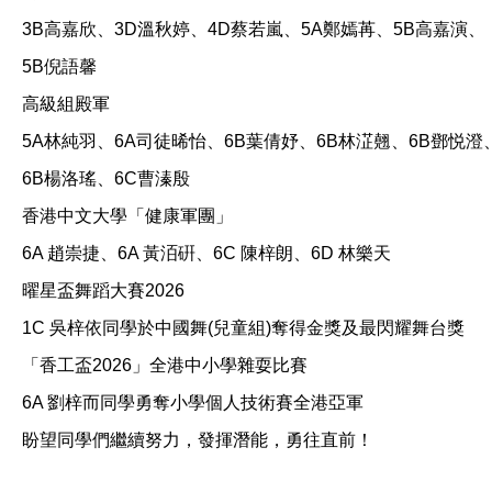
3B高嘉欣、3D溫秋婷、4D蔡若嵐、5A鄭嫣苒、5B高嘉演、
5B倪語馨
高級組殿軍
5A林純羽、6A司徒晞怡、6B葉倩妤、6B林淽翹、6B鄧悦澄
6B楊洛瑤、6C曹溱殷
香港中文大學「健康軍團」
6A 趙崇捷、6A 黃洦硏、6C 陳梓朗、6D 林樂天
曜星盃舞蹈大賽2026
1C 吳梓依同學於中國舞(兒童組)奪得金獎及最閃耀舞台獎
「香工盃2026」全港中小學雜耍比賽
6A 劉梓而同學勇奪小學個人技術賽全港亞軍
盼望同學們繼續努力，發揮潛能，勇往直前！