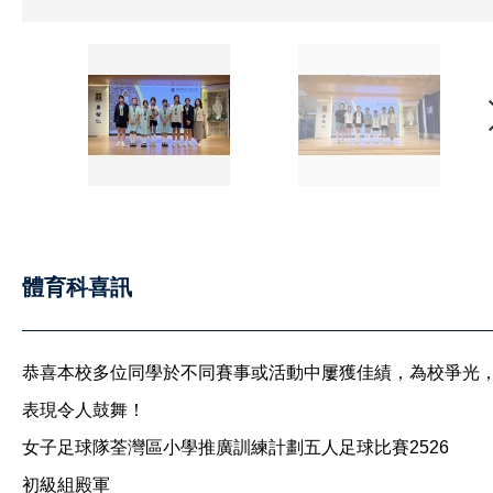
體育科喜訊
恭喜本校多位同學於不同賽事或活動中屢獲佳績，為校爭光
表現令人鼓舞！
女子足球隊荃灣區小學推廣訓練計劃五人足球比賽2526
初級組殿軍