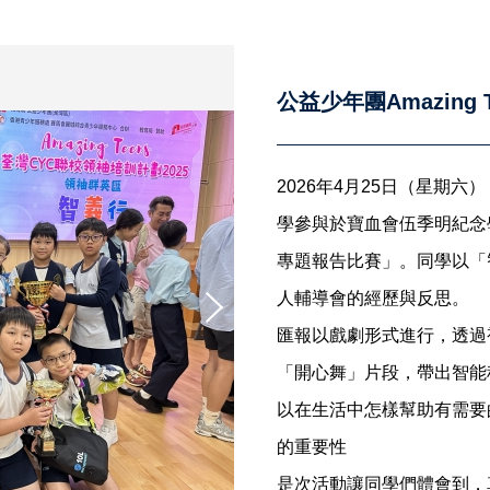
公益少年團Amazing 
2026年4月25日（星期六），
學參與於寶血會伍季明紀念
專題報告比賽」。同學以「
人輔導會的經歷與反思。
匯報以戲劇形式進行，透過
「開心舞」片段，帶出智能
以在生活中怎樣幫助有需要
的重要性
是次活動讓同學們體會到，