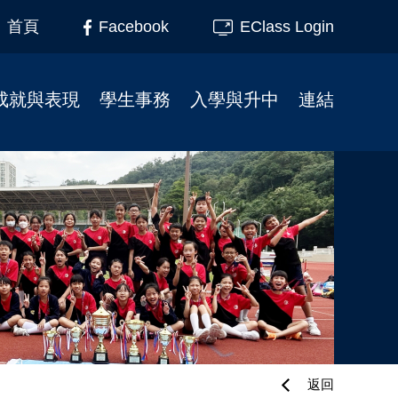
Facebook
EClass Login
首頁
成就與表現
學生事務
入學與升中
連結
榮譽榜
柴天45周年校慶
小一入學事宜
家長教育
校友成就
學校行事曆
插班生入學申請
家長教師會
制服團隊
校服式樣
幼小資訊
校友會
服務大使
校車
校友會活動相片
升中資訊
課外活動
校園記趣
小一支援
校園電視台
相片下載區
幼稚園聯繫
境外交流
學生繳費系統教學
刊物
學校午膳
返回
最新消息