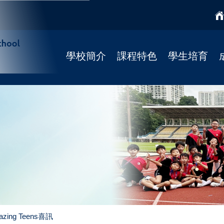
學校簡介
課程特色
學生培育
學校簡介
課程特色
國民教育
校監
學科天地
宗教培育
校長寄語
STREAM課程
健康校園(4Rs)
校歌
柴天正向教育
學校社工
法團校董會
靜觀課程
學習支援
Fun Fun English
學校發展
資優課程
招標公告
推廣閱讀
聯絡我們
ing Teens喜訊
彩虹展才時段