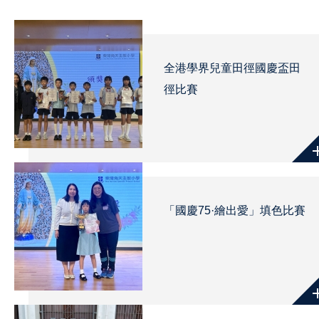
全港學界兒童田徑國慶盃田
徑比賽
「國慶75·繪出愛」填色比賽