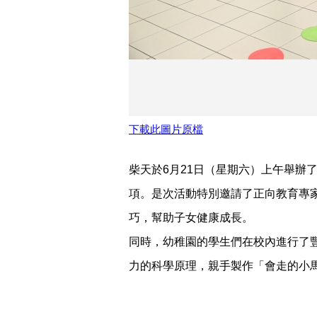
下載此圖片原檔
柴天於6月21日（星期六）上午舉辦
項。是次活動特別邀請了正向教育專
巧，幫助子女健康成長。
同時，幼稚園的學生們在校內進行了
力的科學原理，親手製作「會走的小