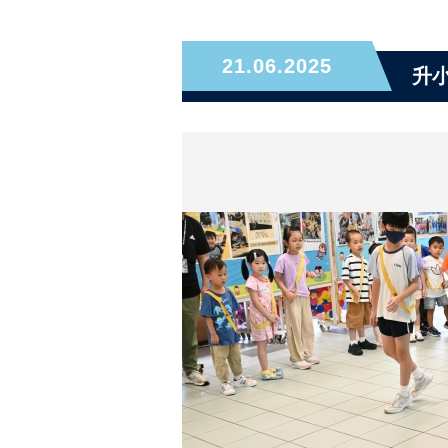
21.06.2025
升