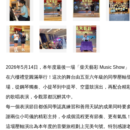
2026年5月14日，本年度最後一場「柴天藝彩 Music Show」
在六樓禮堂圓滿舉行！這次的舞台由五至六年級的同學壓軸
場，從鋼琴獨奏、小提琴到中提琴、空靈鼓演出，再配合精
的歌唱表演，令觀眾都沉醉其中。
每一個表演節目都係同學認真練習和善用天賦的成果同時要
謝兩位小司儀的精彩主持，令成個流程更有節奏、更有氣氛
這場壓軸演出為本年度的音樂旅程劃上完美句號。特別感謝