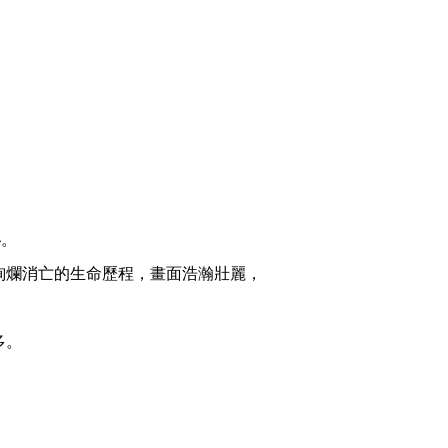
秘。
絢爛消亡的生命歷程，畫面浩瀚壯麗，
多。
.