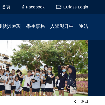
Facebook
EClass Login
首頁
成就與表現
學生事務
入學與升中
連結
榮譽榜
柴天45周年校慶
小一入學事宜
家長教育
校友成就
學校行事曆
插班生入學申請
家長教師會
制服團隊
校服式樣
幼小資訊
校友會
服務大使
校車
校友會活動相片
升中資訊
課外活動
校園記趣
小一支援
校園電視台
相片下載區
幼稚園聯繫
境外交流
學生繳費系統教學
刊物
學校午膳
返回
最新消息