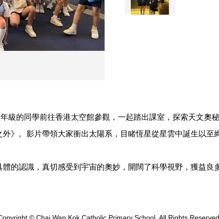
五年級的同學前往香港太空館參觀，一起踏出課室，探索天文奧
之外》。影片帶領大家衝出太陽系，目睹恆星從星雲中誕生以至
具體的認識，真切感受到宇宙的奧妙，開闊了科學視野，獲益良
Copyright © Chai Wan Kok Catholic Primary School. All Rights Reserved