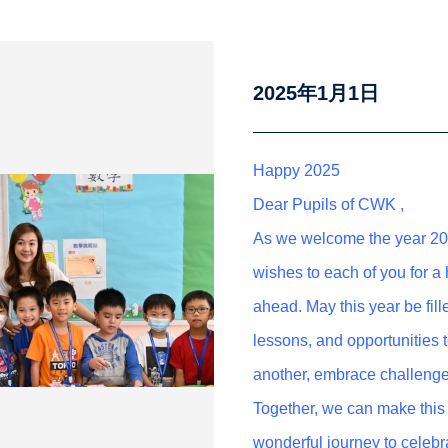
2025年1月1日
Happy 2025
Dear Pupils of CWK ,
As we welcome the year 2025
wishes to each of you for a h
ahead. May this year be fil
lessons, and opportunities
another, embrace challenges
Together, we can make this 
wonderful journey to celebr