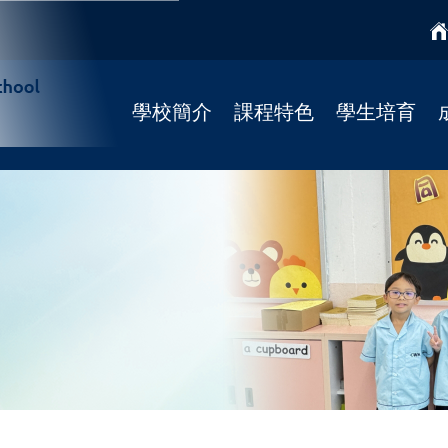
學校簡介
課程特色
學生培育
學校簡介
課程特色
國民教育
校監
學科天地
宗教培育
校長寄語
STREAM課程
健康校園(4Rs)
校歌
柴天正向教育
學校社工
法團校董會
靜觀課程
學習支援
Fun Fun English
學校發展
資優課程
招標公告
推廣閱讀
聯絡我們
彩虹展才時段