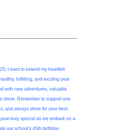
, I want to extend my heartfelt
ealthy, fulfilling, and exciting year
led with new adventures, valuable
 to shine. Remember to support one
, and always strive for your best.
year truly special as we embark on a
ate our school's 45th birthday