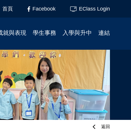
Facebook
EClass Login
首頁
成就與表現
學生事務
入學與升中
連結
榮譽榜
柴天45周年校慶
小一入學事宜
家長教育
校友成就
學校行事曆
插班生入學申請
家長教師會
制服團隊
校服式樣
幼小資訊
校友會
服務大使
校車
校友會活動相片
升中資訊
課外活動
校園記趣
小一支援
校園電視台
相片下載區
幼稚園聯繫
境外交流
學生繳費系統教學
刊物
學校午膳
返回
最新消息