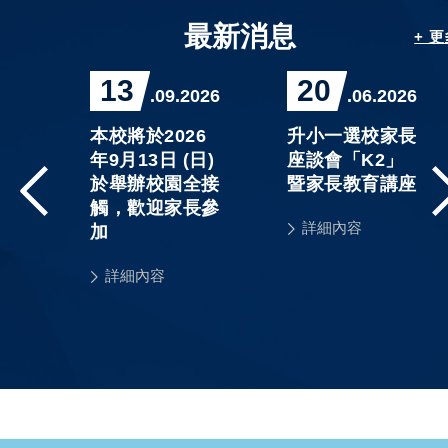
最新消息
+ 
13
20
026
.09.2026
.06.2026
精
本校將於2026
升小一選校家長
程」
年9月13日 (日)
座談會「K2」
3
於舉辦校園全接
暨家長教育講座
課
觸，歡迎家長參
詳細內容
單及
加
詳細內容