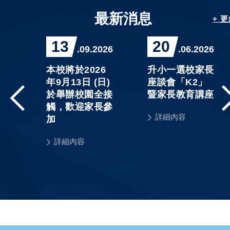
最新消息
+ 
13
20
026
.09.2026
.06.2026
精
本校將於2026
升小一選校家長
程」
年9月13日 (日)
座談會「K2」
3
於舉辦校園全接
暨家長教育講座
課
觸，歡迎家長參
詳細內容
單及
加
詳細內容