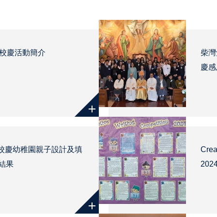
年校慶活動簡介
柴灣
慶感
年校慶幼稚園親子設計及填
Crea
結果
202