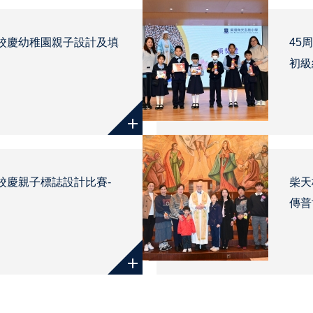
年校慶幼稚園親子設計及填
45
初級
年校慶親子標誌設計比賽-
柴天
傳普