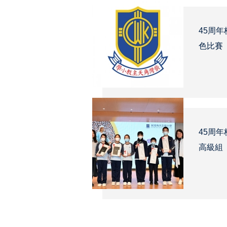
45周
色比賽
45周
高級組