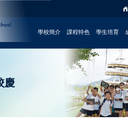
學校簡介
課程特色
學生培育
學校簡介
課程特色
國民教育
校監
學科天地
宗教培育
校長寄語
STREAM課程
健康校園(4Rs)
校歌
柴天正向教育
學校社工
校慶
法團校董會
靜觀課程
學習支援
Fun Fun English
學校發展
資優課程
招標公告
推廣閱讀
聯絡我們
彩虹展才時段