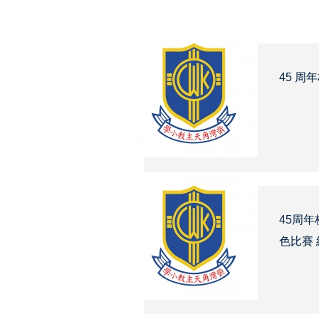
45 周
45周
色比賽 