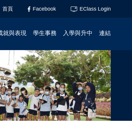
Facebook
EClass Login
首頁
成就與表現
學生事務
入學與升中
連結
榮譽榜
柴天45周年校慶
小一入學事宜
家長教育
校友成就
學校行事曆
插班生入學申請
家長教師會
制服團隊
校服式樣
幼小資訊
校友會
服務大使
校車
校友會活動相片
升中資訊
課外活動
校園記趣
小一支援
校園電視台
相片下載區
幼稚園聯繫
境外交流
學生繳費系統教學
刊物
學校午膳
最新消息